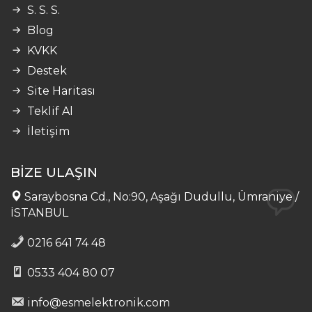
S. S. S.
Blog
KVKK
Destek
Site Haritası
Teklif Al
İletişim
BİZE ULAŞIN
Saraybosna Cd., No:90, Aşağı Dudullu, Ümraniye /
İSTANBUL
0216 641 74 48
0533 404 80 07
info@esmelektronik.com