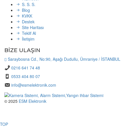
S. S. S.
Blog
KVKK
Destek
Site Haritası
Teklif Al
İletişim
BİZE ULAŞIN
Saraybosna Cd., No:90, Aşağı Dudullu, Ümraniye / İSTANBUL
0216 641 74 48
0533 404 80 07
info@esmelektronik.com
© 2025
ESM Elektronik
TOP