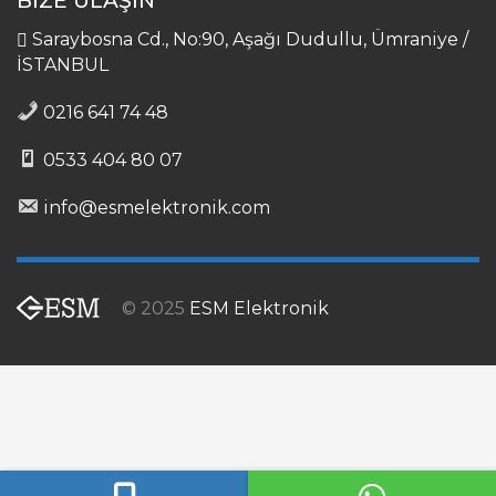
BİZE ULAŞIN
Saraybosna Cd., No:90, Aşağı Dudullu, Ümraniye /
İSTANBUL
0216 641 74 48
0533 404 80 07
info@esmelektronik.com
© 2025
ESM Elektronik