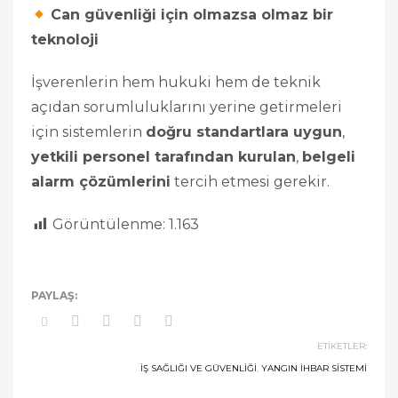
Can güvenliği için olmazsa olmaz bir
teknoloji
İşverenlerin hem hukuki hem de teknik
açıdan sorumluluklarını yerine getirmeleri
için sistemlerin
doğru standartlara uygun
,
yetkili personel tarafından kurulan
,
belgeli
alarm çözümlerini
tercih etmesi gerekir.
Görüntülenme:
1.163
ETIKETLER:
İŞ SAĞLIĞI VE GÜVENLIĞI
,
YANGIN İHBAR SISTEMI