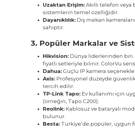
Uzaktan Erişim
:
Akıllı telefon veya
sistemlerin temel özelliğidir.
Dayanıklılık
:
Dış mekan kameraların
sahiptir.
3.
Popüler Markalar ve Sis
Hikvision
:
Dünya liderlerinden biri
fiyatlı setleriyle bilinir. ColorVu ser
Dahua
:
Güçlü IP kamera seçenekleri 
Axis
:
Profesyonel düzeyde güvenlik 
tercih edilir.
TP-Link Tapo
:
Ev kullanımı için uy
(örneğin, Tapo C200).
Reolink
:
Kablosuz ve bataryalı mode
bulunur.
Besta
:
Türkiye’de popüler, uygun fi