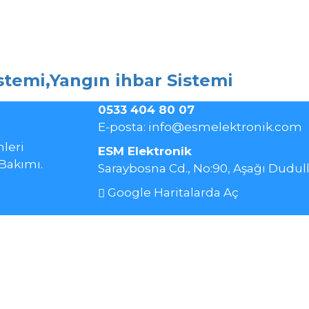
0533 404 80 07
E-posta:
info@esmelektronik.com
leri
ESM Elektronik
Bakımı.
Saraybosna Cd., No:90, Aşağı Dudu
Google Haritalarda Aç