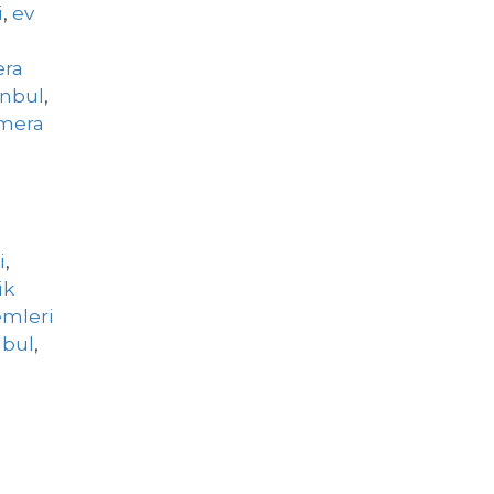
i
,
ev
era
anbul
,
amera
i
,
ik
emleri
nbul
,