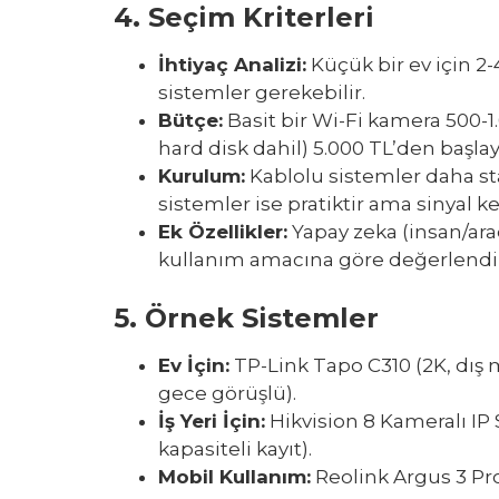
4.
Seçim Kriterleri
İhtiyaç Analizi
:
Küçük bir ev için 2-4
sistemler gerekebilir.
Bütçe
:
Basit bir Wi-Fi kamera 500-1.
hard disk dahil) 5.000 TL’den başlay
Kurulum
:
Kablolu sistemler daha st
sistemler ise pratiktir ama sinyal kesi
Ek Özellikler
:
Yapay zeka (insan/araç
kullanım amacına göre değerlendir
5.
Örnek Sistemler
Ev İçin
:
TP-Link Tapo C310 (2K, dış 
gece görüşlü).
İş Yeri İçin
:
Hikvision 8 Kameralı IP 
kapasiteli kayıt).
Mobil Kullanım
:
Reolink Argus 3 Pro 