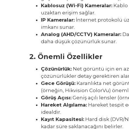
Kablosuz (Wi-Fi) Kameralar
:
Kablo 
uzaktan erişim sağlar.
IP Kameralar
:
İnternet protokolü üz
imkanı sunar.
Analog (AHD/CCTV) Kameralar
:
Dah
daha düşük çözünürlük sunar.
2.
Önemli Özellikler
Çözünürlük
:
Net görüntü için en az 
çözünürlükler detay gerektiren ala
Gece Görüşü
:
Karanlıkta net görüntü
(örneğin, Hikvision ColorVu) önemli
Görüş Açısı
:
Geniş açılı lensler (örn
Hareket Algılama
:
Hareket tespit e
idealdir.
Kayıt Kapasitesi
:
Hard disk (DVR/N
kadar süre saklanacağını belirler.