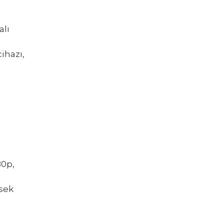
alı
ihazı,
80p,
ksek