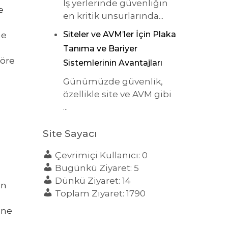
İş yerlerinde güvenliğin
e
en kritik unsurlarında...
Siteler ve AVM’ler İçin Plaka
me
Tanıma ve Bariyer
göre
Sistemlerinin Avantajları
Günümüzde güvenlik,
özellikle site ve AVM gibi
...
Site Sayacı
Çevrimiçi Kullanıcı: 0
Bugünkü Ziyaret: 5
Dünkü Ziyaret: 14
in
Toplam Ziyaret: 1790
 ne