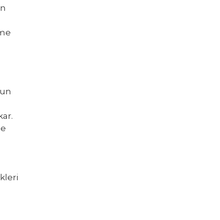
rn
eme
gun
kar.
de
kleri