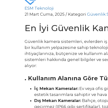
ESM Teknoloji
21 Mart Cuma, 2025
/
Kategori
Güvenlik 
En İyi Güvenlik Ka
Güvenlik kamera sistemleri, evlerden iş
bir kullanım yelpazesine sahip teknoloji
ihtiyaçlarınıza, bütçenize ve kullanım a
sistemleri hakkında genel bilgiler ve s
alıyor:
.
Kullanım Alanına Göre Tü
İç Mekan Kameralar
:
Ev veya ofis g
estetik tasarımlara sahiptir ve hava
Dış Mekan Kameralar
:
Bahçe, otopar
geçirmez (IP66 gibi sertifikalar), to