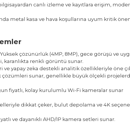
 bilgisayardan canlı izleme ve kayıtlara erişim, mode
da metal kasa ve hava koşullarına uyum kritik ön
temler
. Yüksek çözünürlük (4MP, 8MP), gece görüşü ve uy
isi, karanlıkta renkli görüntü sunar.
ve yapay zeka destekli analitik özellikleriyle öne çı
çözümleri sunar, genellikle büyük ölçekli projeler
gun fiyatlı, kolay kurulumlu Wi-Fi kameralar sunar
lleriyle dikkat çeker, bulut depolama ve 4K seçene
yatlı ve dayanıklı AHD/IP kamera setleri sunar.