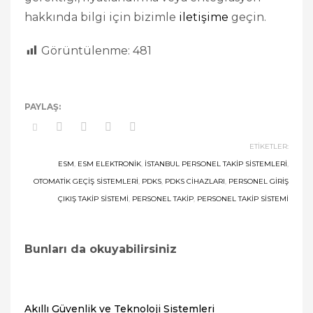
hakkında bilgi için bizimle
iletişime
geçin.
Görüntülenme:
481
ETIKETLER:
ESM
,
ESM ELEKTRONIK
,
İSTANBUL PERSONEL TAKIP SISTEMLERI
,
OTOMATIK GEÇIŞ SISTEMLERI
,
PDKS
,
PDKS CIHAZLARI
,
PERSONEL GIRIŞ
ÇIKIŞ TAKIP SISTEMI
,
PERSONEL TAKIP
,
PERSONEL TAKIP SISTEMI
Bunları da okuyabilirsiniz
Akıllı Güvenlik ve Teknoloji Sistemleri