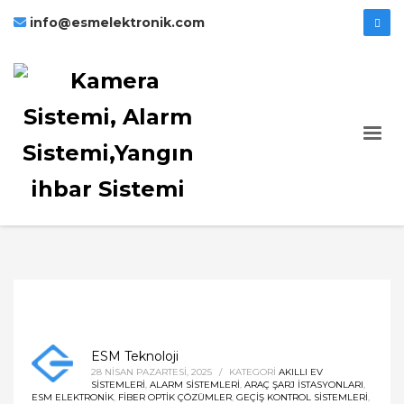
info@esmelektronik.com
ESM Teknoloji
28 NISAN PAZARTESI, 2025
/
KATEGORI
AKILLI EV
SISTEMLERI
,
ALARM SISTEMLERI
,
ARAÇ ŞARJ İSTASYONLARI
,
ESM ELEKTRONIK
,
FIBER OPTIK ÇÖZÜMLER
,
GEÇIŞ KONTROL SISTEMLERI
,