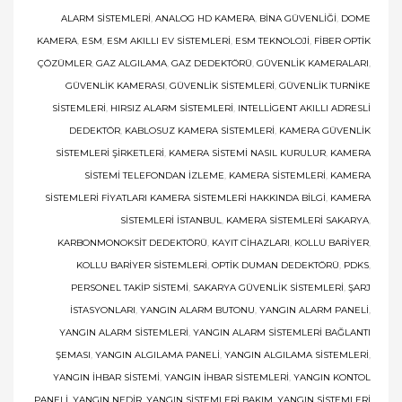
ALARM SISTEMLERI
,
ANALOG HD KAMERA
,
BINA GÜVENLIĞI
,
DOME
KAMERA
,
ESM
,
ESM AKILLI EV SISTEMLERI
,
ESM TEKNOLOJI
,
FIBER OPTIK
ÇÖZÜMLER
,
GAZ ALGILAMA
,
GAZ DEDEKTÖRÜ
,
GÜVENLIK KAMERALARI
,
GÜVENLIK KAMERASI
,
GÜVENLIK SISTEMLERI
,
GÜVENLIK TURNIKE
SISTEMLERI
,
HIRSIZ ALARM SISTEMLERI
,
INTELLIGENT AKILLI ADRESLI
DEDEKTÖR
,
KABLOSUZ KAMERA SISTEMLERI
,
KAMERA GÜVENLIK
SISTEMLERI ŞIRKETLERI
,
KAMERA SISTEMI NASIL KURULUR
,
KAMERA
SISTEMI TELEFONDAN İZLEME
,
KAMERA SISTEMLERI
,
KAMERA
SISTEMLERI FIYATLARI KAMERA SISTEMLERI HAKKINDA BILGI
,
KAMERA
SISTEMLERI İSTANBUL
,
KAMERA SISTEMLERI SAKARYA
,
KARBONMONOKSIT DEDEKTÖRÜ
,
KAYIT CIHAZLARI
,
KOLLU BARIYER
,
KOLLU BARIYER SISTEMLERI
,
OPTIK DUMAN DEDEKTÖRÜ
,
PDKS
,
PERSONEL TAKIP SISTEMI
,
SAKARYA GÜVENLIK SISTEMLERI
,
ŞARJ
İSTASYONLARI
,
YANGIN ALARM BUTONU
,
YANGIN ALARM PANELI
,
YANGIN ALARM SISTEMLERI
,
YANGIN ALARM SISTEMLERI BAĞLANTI
ŞEMASI
,
YANGIN ALGILAMA PANELI
,
YANGIN ALGILAMA SISTEMLERI
,
YANGIN İHBAR SISTEMI
,
YANGIN İHBAR SISTEMLERI
,
YANGIN KONTOL
PANELI
,
YANGIN NEDIR
,
YANGIN SISTEMLERI BAKIM
,
YANGIN SISTEMLERI