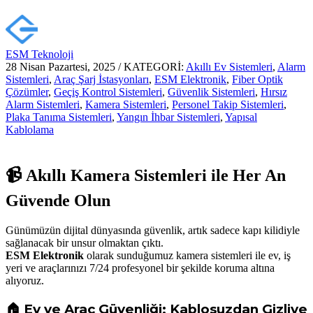
ESM Teknoloji
28 Nisan Pazartesi, 2025
/
KATEGORİ:
Akıllı Ev Sistemleri
,
Alarm
Sistemleri
,
Araç Şarj İstasyonları
,
ESM Elektronik
,
Fiber Optik
Çözümler
,
Geçiş Kontrol Sistemleri
,
Güvenlik Sistemleri
,
Hırsız
Alarm Sistemleri
,
Kamera Sistemleri
,
Personel Takip Sistemleri
,
Plaka Tanıma Sistemleri
,
Yangın İhbar Sistemleri
,
Yapısal
Kablolama
📹 Akıllı Kamera Sistemleri ile Her An
Güvende Olun
Günümüzün dijital dünyasında güvenlik, artık sadece kapı kilidiyle
sağlanacak bir unsur olmaktan çıktı.
ESM Elektronik
olarak sunduğumuz kamera sistemleri ile ev, iş
yeri ve araçlarınızı 7/24 profesyonel bir şekilde koruma altına
alıyoruz.
🏠 Ev ve Araç Güvenliği: Kablosuzdan Gizliye