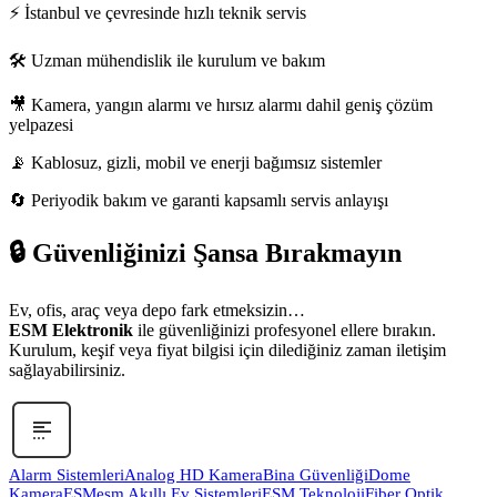
⚡ İstanbul ve çevresinde hızlı teknik servis
🛠 Uzman mühendislik ile kurulum ve bakım
🎥 Kamera, yangın alarmı ve hırsız alarmı dahil geniş çözüm
yelpazesi
📡 Kablosuz, gizli, mobil ve enerji bağımsız sistemler
🔄 Periyodik bakım ve garanti kapsamlı servis anlayışı
🔒 Güvenliğinizi Şansa Bırakmayın
Ev, ofis, araç veya depo fark etmeksizin…
ESM Elektronik
ile güvenliğinizi profesyonel ellere bırakın.
Kurulum, keşif veya fiyat bilgisi için dilediğiniz zaman iletişim
sağlayabilirsiniz.
Alarm Sistemleri
Analog HD Kamera
Bina Güvenliği
Dome
Kamera
ESM
esm Akıllı Ev Sistemleri
ESM Teknoloji
Fiber Optik