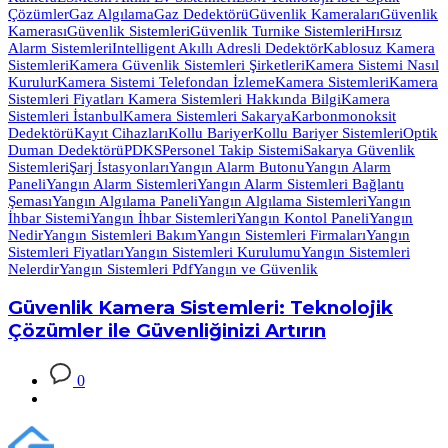
Çözümler
Gaz Algılama
Gaz Dedektörü
Güvenlik Kameraları
Güvenlik
Kamerası
Güvenlik Sistemleri
Güvenlik Turnike Sistemleri
Hırsız
Alarm Sistemleri
Intelligent Akıllı Adresli Dedektör
Kablosuz Kamera
Sistemleri
Kamera Güvenlik Sistemleri Şirketleri
Kamera Sistemi Nasıl
Kurulur
Kamera Sistemi Telefondan İzleme
Kamera Sistemleri
Kamera
Sistemleri Fiyatları Kamera Sistemleri Hakkında Bilgi
Kamera
Sistemleri İstanbul
Kamera Sistemleri Sakarya
Karbonmonoksit
Dedektörü
Kayıt Cihazları
Kollu Bariyer
Kollu Bariyer Sistemleri
Optik
Duman Dedektörü
PDKS
Personel Takip Sistemi
Sakarya Güvenlik
Sistemleri
Şarj İstasyonları
Yangın Alarm Butonu
Yangın Alarm
Paneli
Yangın Alarm Sistemleri
Yangın Alarm Sistemleri Bağlantı
Şeması
Yangın Algılama Paneli
Yangın Algılama Sistemleri
Yangın
İhbar Sistemi
Yangın İhbar Sistemleri
Yangın Kontol Paneli
Yangın
Nedir
Yangın Sistemleri Bakım
Yangın Sistemleri Firmaları
Yangın
Sistemleri Fiyatları
Yangın Sistemleri Kurulumu
Yangın Sistemleri
Nelerdir
Yangın Sistemleri Pdf
Yangın ve Güvenlik
Güvenlik Kamera Sistemleri: Teknolojik
Çözümler ile Güvenliğinizi Artırın
0