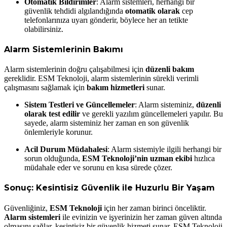
Otomatik Bildirimler
: Alarm sistemleri, herhangi bir
güvenlik tehdidi algılandığında
otomatik olarak
cep
telefonlarınıza uyarı gönderir, böylece her an tetikte
olabilirsiniz.
Alarm Sistemlerinin Bakımı
Alarm sistemlerinin doğru çalışabilmesi için
düzenli bakım
gereklidir. ESM Teknoloji, alarm sistemlerinin sürekli verimli
çalışmasını sağlamak için
bakım hizmetleri
sunar.
Sistem Testleri ve Güncellemeler
: Alarm sisteminiz,
düzenli
olarak test edilir
ve gerekli yazılım güncellemeleri yapılır. Bu
sayede, alarm sisteminiz her zaman en son güvenlik
önlemleriyle korunur.
Acil Durum Müdahalesi
: Alarm sistemiyle ilgili herhangi bir
sorun olduğunda,
ESM Teknoloji’nin uzman ekibi
hızlıca
müdahale eder ve sorunu en kısa sürede çözer.
Sonuç: Kesintisiz Güvenlik ile Huzurlu Bir Yaşam
Güvenliğiniz,
ESM Teknoloji
için her zaman birinci önceliktir.
Alarm sistemleri
ile evinizin ve işyerinizin her zaman güven altında
olmasını sağlar, kesintisiz bir güvenlik hizmeti sunar. ESM Teknoloji