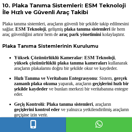
10.
Plaka Tanıma Sistemleri: ESM Teknoloji
İle Hızlı ve Güvenli Araç Takibi
Plaka tanıma sistemleri, araçların güvenli bir şekilde takip edilmesini
sağlar.
ESM Teknoloji
, gelişmiş
plaka tanıma sistemleri
ile hem
araç güvenliğini artırır hem de
araç park yönetimini
kolaylaştırır.
Plaka Tanıma Sistemlerinin Kurulumu
Yüksek Çözünürlüklü Kameralar
:
ESM Teknoloji
,
yüksek çözünürlüklü plaka tanıma kameraları
kullanarak
araçların plakalarını doğru bir şekilde okur ve kaydeder.
Hızlı Tanıma ve Veritabanı Entegrasyonu
: Sistem,
gerçek
zamanlı plaka okuma
yaparak, araçların
geçişlerini hızlı bir
şekilde kaydeder
ve bunları merkezi bir veritabanına entegre
eder.
Geçiş Kontrolü
:
Plaka tanıma sistemleri
, araçların
geçişlerini kontrol eder
ve yalnızca yetkilendirilmiş araçların
geçişine izin verir.
Plaka Tanıma Sistemlerinin Bakımı