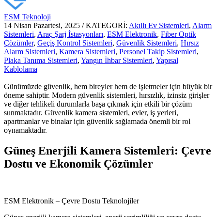
ESM Teknoloji
14 Nisan Pazartesi, 2025
/
KATEGORİ:
Akıllı Ev Sistemleri
,
Alarm
Sistemleri
,
Araç Şarj İstasyonları
,
ESM Elektronik
,
Fiber Optik
Çözümler
,
Geçiş Kontrol Sistemleri
,
Güvenlik Sistemleri
,
Hırsız
Alarm Sistemleri
,
Kamera Sistemleri
,
Personel Takip Sistemleri
,
Plaka Tanıma Sistemleri
,
Yangın İhbar Sistemleri
,
Yapısal
Kablolama
Günümüzde güvenlik, hem bireyler hem de işletmeler için büyük bir
öneme sahiptir. Modern güvenlik sistemleri, hırsızlık, izinsiz girişler
ve diğer tehlikeli durumlarla başa çıkmak için etkili bir çözüm
sunmaktadır. Güvenlik kamera sistemleri, evler, iş yerleri,
apartmanlar ve binalar için güvenlik sağlamada önemli bir rol
oynamaktadır.
Güneş Enerjili Kamera Sistemleri: Çevre
Dostu ve Ekonomik Çözümler
ESM Elektronik – Çevre Dostu Teknolojiler