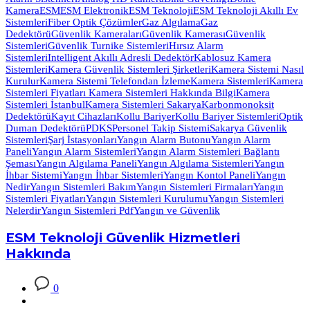
Kamera
ESM
ESM Elektronik
ESM Teknoloji
ESM Teknoloji Akıllı Ev
Sistemleri
Fiber Optik Çözümler
Gaz Algılama
Gaz
Dedektörü
Güvenlik Kameraları
Güvenlik Kamerası
Güvenlik
Sistemleri
Güvenlik Turnike Sistemleri
Hırsız Alarm
Sistemleri
Intelligent Akıllı Adresli Dedektör
Kablosuz Kamera
Sistemleri
Kamera Güvenlik Sistemleri Şirketleri
Kamera Sistemi Nasıl
Kurulur
Kamera Sistemi Telefondan İzleme
Kamera Sistemleri
Kamera
Sistemleri Fiyatları Kamera Sistemleri Hakkında Bilgi
Kamera
Sistemleri İstanbul
Kamera Sistemleri Sakarya
Karbonmonoksit
Dedektörü
Kayıt Cihazları
Kollu Bariyer
Kollu Bariyer Sistemleri
Optik
Duman Dedektörü
PDKS
Personel Takip Sistemi
Sakarya Güvenlik
Sistemleri
Şarj İstasyonları
Yangın Alarm Butonu
Yangın Alarm
Paneli
Yangın Alarm Sistemleri
Yangın Alarm Sistemleri Bağlantı
Şeması
Yangın Algılama Paneli
Yangın Algılama Sistemleri
Yangın
İhbar Sistemi
Yangın İhbar Sistemleri
Yangın Kontol Paneli
Yangın
Nedir
Yangın Sistemleri Bakım
Yangın Sistemleri Firmaları
Yangın
Sistemleri Fiyatları
Yangın Sistemleri Kurulumu
Yangın Sistemleri
Nelerdir
Yangın Sistemleri Pdf
Yangın ve Güvenlik
ESM Teknoloji Güvenlik Hizmetleri
Hakkında
0