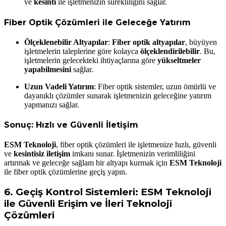
ve
kesinti
ile işletmenizin sürekliliğini sağlar.
Fiber Optik Çözümleri ile Geleceğe Yatırım
Ölçeklenebilir Altyapılar
:
Fiber optik altyapılar
, büyüyen
işletmelerin taleplerine göre kolayca
ölçeklendirilebilir
. Bu,
işletmelerin gelecekteki ihtiyaçlarına göre
yükseltmeler
yapabilmesini
sağlar.
Uzun Vadeli Yatırım
: Fiber optik sistemler, uzun ömürlü ve
dayanıklı çözümler sunarak işletmenizin geleceğine yatırım
yapmanızı sağlar.
Sonuç: Hızlı ve Güvenli İletişim
ESM Teknoloji
, fiber optik çözümleri ile işletmenize hızlı, güvenli
ve
kesintisiz iletişim
imkanı sunar. İşletmenizin verimliliğini
artırmak ve geleceğe sağlam bir altyapı kurmak için
ESM Teknoloji
ile fiber optik çözümlerine geçiş yapın.
6.
Geçiş Kontrol Sistemleri: ESM Teknoloji
ile Güvenli Erişim ve İleri Teknoloji
Çözümleri