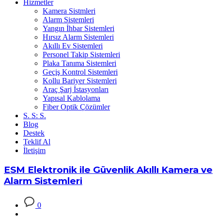
Hizmetler
Kamera Sistmleri
Alarm Sistemleri
Yangın İhbar Sistemleri
Hırsız Alarm Sistemleri
Akıllı Ev Sistemleri
Personel Takip Sistemleri
Plaka Tanıma Sistemleri
Geçiş Kontrol Sistemleri
Kollu Bariyer Sistemleri
Araç Şarj İstasyonları
Yapısal Kablolama
Fiber Optik Çözümler
S. S: S.
Blog
Destek
Teklif Al
İletişim
ESM Elektronik ile Güvenlik Akıllı Kamera ve
Alarm Sistemleri
0