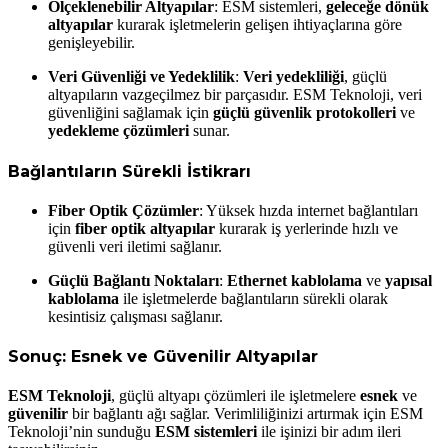
Ölçeklenebilir Altyapılar
: ESM sistemleri,
geleceğe dönük
altyapılar
kurarak işletmelerin gelişen ihtiyaçlarına göre
genişleyebilir.
Veri Güvenliği ve Yedeklilik
:
Veri yedekliliği
, güçlü
altyapıların vazgeçilmez bir parçasıdır. ESM Teknoloji, veri
güvenliğini sağlamak için
güçlü güvenlik protokolleri
ve
yedekleme çözümleri
sunar.
Bağlantıların Sürekli İstikrarı
Fiber Optik Çözümler
: Yüksek hızda internet bağlantıları
için
fiber optik altyapılar
kurarak iş yerlerinde hızlı ve
güvenli veri iletimi sağlanır.
Güçlü Bağlantı Noktaları
:
Ethernet kablolama
ve
yapısal
kablolama
ile işletmelerde bağlantıların sürekli olarak
kesintisiz çalışması sağlanır.
Sonuç: Esnek ve Güvenilir Altyapılar
ESM Teknoloji
, güçlü altyapı çözümleri ile işletmelere
esnek
ve
güvenilir
bir bağlantı ağı sağlar. Verimliliğinizi artırmak için ESM
Teknoloji’nin sunduğu
ESM sistemleri
ile işinizi bir adım ileri