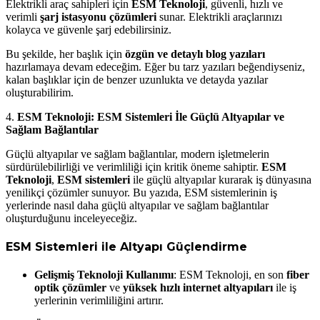
Elektrikli araç sahipleri için
ESM Teknoloji
, güvenli, hızlı ve
verimli
şarj istasyonu çözümleri
sunar. Elektrikli araçlarınızı
kolayca ve güvenle şarj edebilirsiniz.
Bu şekilde, her başlık için
özgün ve detaylı blog yazıları
hazırlamaya devam edeceğim. Eğer bu tarz yazıları beğendiyseniz,
kalan başlıklar için de benzer uzunlukta ve detayda yazılar
oluşturabilirim.
4.
ESM Teknoloji: ESM Sistemleri İle Güçlü Altyapılar ve
Sağlam Bağlantılar
Güçlü altyapılar ve sağlam bağlantılar, modern işletmelerin
sürdürülebilirliği ve verimliliği için kritik öneme sahiptir.
ESM
Teknoloji
,
ESM sistemleri
ile güçlü altyapılar kurarak iş dünyasına
yenilikçi çözümler sunuyor. Bu yazıda, ESM sistemlerinin iş
yerlerinde nasıl daha güçlü altyapılar ve sağlam bağlantılar
oluşturduğunu inceleyeceğiz.
ESM Sistemleri ile Altyapı Güçlendirme
Gelişmiş Teknoloji Kullanımı
: ESM Teknoloji, en son
fiber
optik çözümler
ve
yüksek hızlı internet altyapıları
ile iş
yerlerinin verimliliğini artırır.