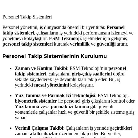
Personel Takip Sistemleri
P
erson
el yönetimi, iş dünyasında önemli bir yer tutar.
Personel
takip sistemleri
, çalışanların iş yerindeki performansını izlemeyi ve
yönetmeyi kolaylaştırır.
ESM Teknoloji
, işletmeler için gelişmiş
personel takip sistemleri
kurarak
verimlilik
ve
güvenliği
artırır.
Personel Takip Sistemlerinin Kurulumu
Zaman ve Katılım Takibi
: ESM Teknoloji’nin
personel
takip sistemleri
, çalışanların
giriş-çıkış saatlerini
doğru
şekilde kaydederek işe devamlılıkları takip eder. Bu, iş
yerindeki
mesai yönetimini
kolaylaştırır.
Yüz Tanıma ve Parmak İzi Teknolojisi
: ESM Teknoloji,
biyometrik sistemler
ile personel giriş çıkışlarını kontrol eder.
Yüz tanıma
veya
parmak izi tanıma
gibi güvenli
yöntemlerle çalışanlar hızlı ve güvenli bir şekilde sisteme giriş
yapar.
Verimli Çalışma Takibi
: Çalışanların iş yerinde geçirdikleri
zamanı
akıllı cihazlar
üzerinden takip eder. Bu veriler,