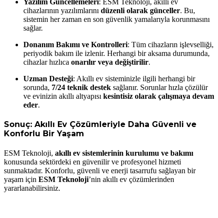
Yazılım Güncellemeleri
: ESM Teknoloji, akıllı ev
cihazlarının yazılımlarını
düzenli olarak günceller
. Bu,
sistemin her zaman en son güvenlik yamalarıyla korunmasını
sağlar.
Donanım Bakımı ve Kontrolleri
: Tüm cihazların işlevselliği,
periyodik bakım ile izlenir. Herhangi bir aksama durumunda,
cihazlar hızlıca
onarılır veya değiştirilir
.
Uzman Desteği
: Akıllı ev sisteminizle ilgili herhangi bir
sorunda,
7/24 teknik destek
sağlanır. Sorunlar hızla çözülür
ve evinizin akıllı altyapısı
kesintisiz olarak çalışmaya devam
eder
.
Sonuç: Akıllı Ev Çözümleriyle Daha Güvenli ve
Konforlu Bir Yaşam
ESM Teknoloji,
akıllı ev sistemlerinin kurulumu ve bakımı
konusunda sektördeki en güvenilir ve profesyonel hizmeti
sunmaktadır. Konforlu, güvenli ve enerji tasarrufu sağlayan bir
yaşam için
ESM Teknoloji
’nin akıllı ev çözümlerinden
yararlanabilirsiniz.