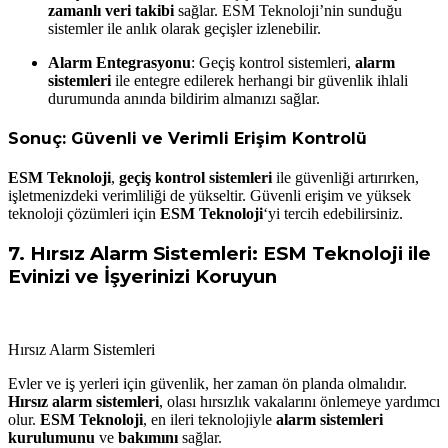
zamanlı veri takibi
sağlar. ESM Teknoloji’nin sunduğu
sistemler ile anlık olarak geçişler izlenebilir.
Alarm Entegrasyonu
: Geçiş kontrol sistemleri,
alarm
sistemleri
ile entegre edilerek herhangi bir güvenlik ihlali
durumunda anında bildirim almanızı sağlar.
Sonuç: Güvenli ve Verimli Erişim Kontrolü
ESM Teknoloji
,
geçiş kontrol sistemleri
ile güvenliği artırırken,
işletmenizdeki verimliliği de yükseltir. Güvenli erişim ve yüksek
teknoloji çözümleri için
ESM Teknoloji
‘yi tercih edebilirsiniz.
7.
Hırsız Alarm Sistemleri: ESM Teknoloji ile
Evinizi ve İşyerinizi Koruyun
Hırsız Alarm Sistemleri
Evler ve iş yerleri için güvenlik, her zaman ön planda olmalıdır.
Hırsız alarm sistemleri
, olası hırsızlık vakalarını önlemeye yardımcı
olur.
ESM Teknoloji
, en ileri teknolojiyle
alarm sistemleri
kurulumunu
ve
bakımını
sağlar.