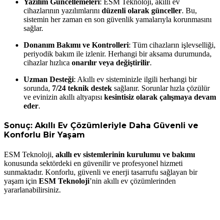
Yazılım Güncellemeleri
: ESM Teknoloji, akıllı ev
cihazlarının yazılımlarını
düzenli olarak günceller
. Bu,
sistemin her zaman en son güvenlik yamalarıyla korunmasını
sağlar.
Donanım Bakımı ve Kontrolleri
: Tüm cihazların işlevselliği,
periyodik bakım ile izlenir. Herhangi bir aksama durumunda,
cihazlar hızlıca
onarılır veya değiştirilir
.
Uzman Desteği
: Akıllı ev sisteminizle ilgili herhangi bir
sorunda,
7/24 teknik destek
sağlanır. Sorunlar hızla çözülür
ve evinizin akıllı altyapısı
kesintisiz olarak çalışmaya devam
eder
.
Sonuç: Akıllı Ev Çözümleriyle Daha Güvenli ve
Konforlu Bir Yaşam
ESM Teknoloji,
akıllı ev sistemlerinin kurulumu ve bakımı
konusunda sektördeki en güvenilir ve profesyonel hizmeti
sunmaktadır. Konforlu, güvenli ve enerji tasarrufu sağlayan bir
yaşam için
ESM Teknoloji
’nin akıllı ev çözümlerinden
yararlanabilirsiniz.