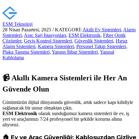
ESM Teknoloji
28 Nisan Pazartesi, 2025
/
KATEGORİ:
Akıllı Ev Sistemleri
,
Alarm
Sistemleri
,
Araç Şarj İstasyonları
,
ESM Elektronik
,
Fiber Optik
Çözümler
,
Geçiş Kontrol Sistemleri
,
Güvenlik Sistemleri
,
Hırsız
Alarm Sistemleri
,
Kamera Sistemleri
,
Personel Takip Sistemleri
,
Plaka Tanıma Sistemleri
,
Yangın İhbar Sistemleri
,
Yapısal
Kablolama
📹 Akıllı Kamera Sistemleri ile Her An
Güvende Olun
Günümüzün dijital dünyasında güvenlik, artık sadece kapı kilidiyle
sağlanacak bir unsur olmaktan çıktı.
ESM Elektronik
olarak sunduğumuz kamera sistemleri ile ev, iş
yeri ve araçlarınızı 7/24 profesyonel bir şekilde koruma altına
alıyoruz.
🏠 Ev ve Araç Güvenliği: Kablosuzdan Gizliye