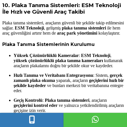
10.
Plaka Tanıma Sistemleri: ESM Teknoloji
İle Hızlı ve Güvenli Araç Takibi
Plaka tanıma sistemleri, araçların güvenli bir şekilde takip edilmesini
sağlar.
ESM Teknoloji
, gelişmiş
plaka tanıma sistemleri
ile hem
araç güvenliğini artırır hem de
araç park yönetimini
kolaylaştırır.
Plaka Tanıma Sistemlerinin Kurulumu
Yüksek Çözünürlüklü Kameralar
:
ESM Teknoloji
,
yüksek çözünürlüklü plaka tanıma kameraları
kullanarak
araçların plakalarını doğru bir şekilde okur ve kaydeder.
Hızlı Tanıma ve Veritabanı Entegrasyonu
: Sistem,
gerçek
zamanlı plaka okuma
yaparak, araçların
geçişlerini hızlı bir
şekilde kaydeder
ve bunları merkezi bir veritabanına entegre
eder.
Geçiş Kontrolü
:
Plaka tanıma sistemleri
, araçların
geçişlerini kontrol eder
ve yalnızca yetkilendirilmiş araçların
geçişine izin verir.
Plaka Tanıma Sistemlerinin Bakımı