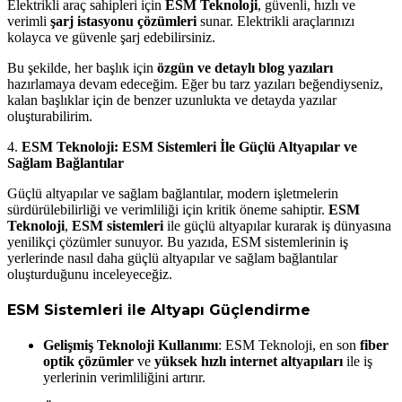
Elektrikli araç sahipleri için
ESM Teknoloji
, güvenli, hızlı ve
verimli
şarj istasyonu çözümleri
sunar. Elektrikli araçlarınızı
kolayca ve güvenle şarj edebilirsiniz.
Bu şekilde, her başlık için
özgün ve detaylı blog yazıları
hazırlamaya devam edeceğim. Eğer bu tarz yazıları beğendiyseniz,
kalan başlıklar için de benzer uzunlukta ve detayda yazılar
oluşturabilirim.
4.
ESM Teknoloji: ESM Sistemleri İle Güçlü Altyapılar ve
Sağlam Bağlantılar
Güçlü altyapılar ve sağlam bağlantılar, modern işletmelerin
sürdürülebilirliği ve verimliliği için kritik öneme sahiptir.
ESM
Teknoloji
,
ESM sistemleri
ile güçlü altyapılar kurarak iş dünyasına
yenilikçi çözümler sunuyor. Bu yazıda, ESM sistemlerinin iş
yerlerinde nasıl daha güçlü altyapılar ve sağlam bağlantılar
oluşturduğunu inceleyeceğiz.
ESM Sistemleri ile Altyapı Güçlendirme
Gelişmiş Teknoloji Kullanımı
: ESM Teknoloji, en son
fiber
optik çözümler
ve
yüksek hızlı internet altyapıları
ile iş
yerlerinin verimliliğini artırır.