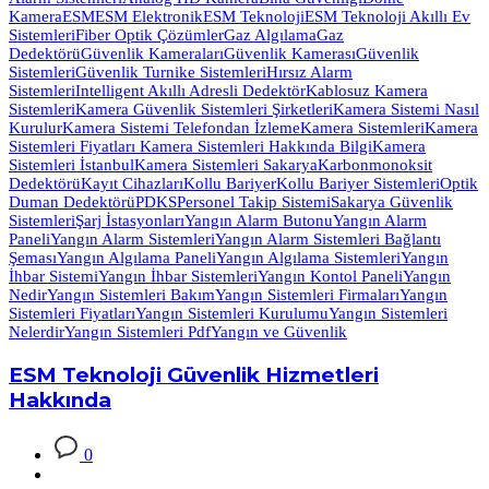
Kamera
ESM
ESM Elektronik
ESM Teknoloji
ESM Teknoloji Akıllı Ev
Sistemleri
Fiber Optik Çözümler
Gaz Algılama
Gaz
Dedektörü
Güvenlik Kameraları
Güvenlik Kamerası
Güvenlik
Sistemleri
Güvenlik Turnike Sistemleri
Hırsız Alarm
Sistemleri
Intelligent Akıllı Adresli Dedektör
Kablosuz Kamera
Sistemleri
Kamera Güvenlik Sistemleri Şirketleri
Kamera Sistemi Nasıl
Kurulur
Kamera Sistemi Telefondan İzleme
Kamera Sistemleri
Kamera
Sistemleri Fiyatları Kamera Sistemleri Hakkında Bilgi
Kamera
Sistemleri İstanbul
Kamera Sistemleri Sakarya
Karbonmonoksit
Dedektörü
Kayıt Cihazları
Kollu Bariyer
Kollu Bariyer Sistemleri
Optik
Duman Dedektörü
PDKS
Personel Takip Sistemi
Sakarya Güvenlik
Sistemleri
Şarj İstasyonları
Yangın Alarm Butonu
Yangın Alarm
Paneli
Yangın Alarm Sistemleri
Yangın Alarm Sistemleri Bağlantı
Şeması
Yangın Algılama Paneli
Yangın Algılama Sistemleri
Yangın
İhbar Sistemi
Yangın İhbar Sistemleri
Yangın Kontol Paneli
Yangın
Nedir
Yangın Sistemleri Bakım
Yangın Sistemleri Firmaları
Yangın
Sistemleri Fiyatları
Yangın Sistemleri Kurulumu
Yangın Sistemleri
Nelerdir
Yangın Sistemleri Pdf
Yangın ve Güvenlik
ESM Teknoloji Güvenlik Hizmetleri
Hakkında
0