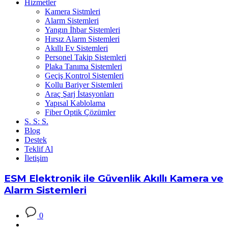
Hizmetler
Kamera Sistmleri
Alarm Sistemleri
Yangın İhbar Sistemleri
Hırsız Alarm Sistemleri
Akıllı Ev Sistemleri
Personel Takip Sistemleri
Plaka Tanıma Sistemleri
Geçiş Kontrol Sistemleri
Kollu Bariyer Sistemleri
Araç Şarj İstasyonları
Yapısal Kablolama
Fiber Optik Çözümler
S. S: S.
Blog
Destek
Teklif Al
İletişim
ESM Elektronik ile Güvenlik Akıllı Kamera ve
Alarm Sistemleri
0