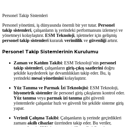
Personel Takip Sistemleri
P
erson
el yönetimi, iş dünyasında önemli bir yer tutar.
Personel
takip sistemleri
, çalışanların iş yerindeki performansını izlemeyi ve
yönetmeyi kolaylaştırır.
ESM Teknoloji
, işletmeler için gelişmiş
personel takip sistemleri
kurarak
verimlilik
ve
güvenliği
artırır.
Personel Takip Sistemlerinin Kurulumu
Zaman ve Katılım Takibi
: ESM Teknoloji’nin
personel
takip sistemleri
, çalışanların
giriş-çıkış saatlerini
doğru
şekilde kaydederek işe devamlılıkları takip eder. Bu, iş
yerindeki
mesai yönetimini
kolaylaştırır.
Yüz Tanıma ve Parmak İzi Teknolojisi
: ESM Teknoloji,
biyometrik sistemler
ile personel giriş çıkışlarını kontrol eder.
Yüz tanıma
veya
parmak izi tanıma
gibi güvenli
yöntemlerle çalışanlar hızlı ve güvenli bir şekilde sisteme giriş
yapar.
Verimli Çalışma Takibi
: Çalışanların iş yerinde geçirdikleri
zamanı
akıllı cihazlar
üzerinden takip eder. Bu veriler,