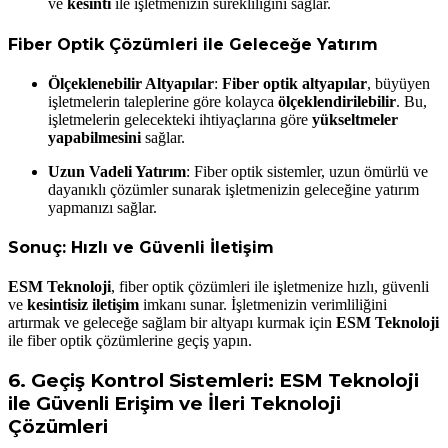
ve
kesinti
ile işletmenizin sürekliliğini sağlar.
Fiber Optik Çözümleri ile Geleceğe Yatırım
Ölçeklenebilir Altyapılar
:
Fiber optik altyapılar
, büyüyen
işletmelerin taleplerine göre kolayca
ölçeklendirilebilir
. Bu,
işletmelerin gelecekteki ihtiyaçlarına göre
yükseltmeler
yapabilmesini
sağlar.
Uzun Vadeli Yatırım
: Fiber optik sistemler, uzun ömürlü ve
dayanıklı çözümler sunarak işletmenizin geleceğine yatırım
yapmanızı sağlar.
Sonuç: Hızlı ve Güvenli İletişim
ESM Teknoloji
, fiber optik çözümleri ile işletmenize hızlı, güvenli
ve
kesintisiz iletişim
imkanı sunar. İşletmenizin verimliliğini
artırmak ve geleceğe sağlam bir altyapı kurmak için
ESM Teknoloji
ile fiber optik çözümlerine geçiş yapın.
6.
Geçiş Kontrol Sistemleri: ESM Teknoloji
ile Güvenli Erişim ve İleri Teknoloji
Çözümleri