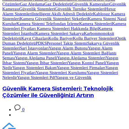
Çözümler
Gaz Algılama
Gaz Dedektörü
Güvenlik Kameraları
Güvenlik
Kamerası
Güvenlik Sistemleri
Güvenlik Turnike Sistemleri
Hırsız
Alarm Sistemleri
Intelligent Akıllı Adresli Dedektör
Kablosuz Kamera
Sistemleri
Kamera Güvenlik Sistemleri Şirketleri
Kamera Sistemi Nasıl
Kurulur
Kamera Sistemi Telefondan İzleme
Kamera Sistemleri
Kamera
Sistemleri Fiyatları Kamera Sistemleri Hakkında Bilgi
Kamera
Sistemleri İstanbul
Kamera Sistemleri Sakarya
Karbonmonoksit
Dedektörü
Kayıt Cihazları
Kollu Bariyer
Kollu Bariyer Sistemleri
Optik
Duman Dedektörü
PDKS
Personel Takip Sistemi
Sakarya Güvenlik
Sistemleri
Şarj İstasyonları
Yangın Alarm Butonu
Yangın Alarm
Paneli
Yangın Alarm Sistemleri
Yangın Alarm Sistemleri Bağlantı
Şeması
Yangın Algılama Paneli
Yangın Algılama Sistemleri
Yangın
İhbar Sistemi
Yangın İhbar Sistemleri
Yangın Kontol Paneli
Yangın
Nedir
Yangın Sistemleri Bakım
Yangın Sistemleri Firmaları
Yangın
Sistemleri Fiyatları
Yangın Sistemleri Kurulumu
Yangın Sistemleri
Nelerdir
Yangın Sistemleri Pdf
Yangın ve Güvenlik
Güvenlik Kamera Sistemleri: Teknolojik
Çözümler ile Güvenliğinizi Artırın
0