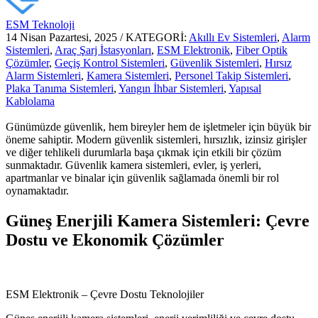
ESM Teknoloji
14 Nisan Pazartesi, 2025
/
KATEGORİ:
Akıllı Ev Sistemleri
,
Alarm
Sistemleri
,
Araç Şarj İstasyonları
,
ESM Elektronik
,
Fiber Optik
Çözümler
,
Geçiş Kontrol Sistemleri
,
Güvenlik Sistemleri
,
Hırsız
Alarm Sistemleri
,
Kamera Sistemleri
,
Personel Takip Sistemleri
,
Plaka Tanıma Sistemleri
,
Yangın İhbar Sistemleri
,
Yapısal
Kablolama
Günümüzde güvenlik, hem bireyler hem de işletmeler için büyük bir
öneme sahiptir. Modern güvenlik sistemleri, hırsızlık, izinsiz girişler
ve diğer tehlikeli durumlarla başa çıkmak için etkili bir çözüm
sunmaktadır. Güvenlik kamera sistemleri, evler, iş yerleri,
apartmanlar ve binalar için güvenlik sağlamada önemli bir rol
oynamaktadır.
Güneş Enerjili Kamera Sistemleri: Çevre
Dostu ve Ekonomik Çözümler
ESM Elektronik – Çevre Dostu Teknolojiler