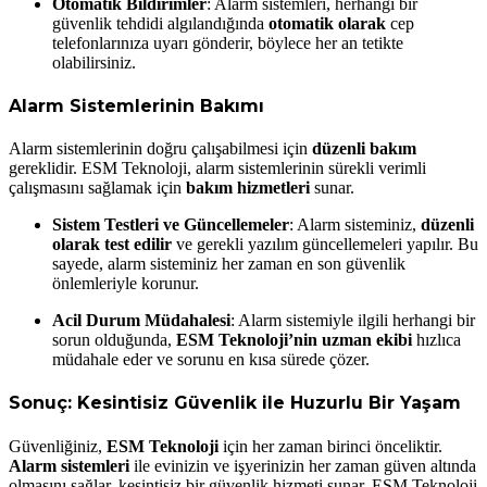
Otomatik Bildirimler
: Alarm sistemleri, herhangi bir
güvenlik tehdidi algılandığında
otomatik olarak
cep
telefonlarınıza uyarı gönderir, böylece her an tetikte
olabilirsiniz.
Alarm Sistemlerinin Bakımı
Alarm sistemlerinin doğru çalışabilmesi için
düzenli bakım
gereklidir. ESM Teknoloji, alarm sistemlerinin sürekli verimli
çalışmasını sağlamak için
bakım hizmetleri
sunar.
Sistem Testleri ve Güncellemeler
: Alarm sisteminiz,
düzenli
olarak test edilir
ve gerekli yazılım güncellemeleri yapılır. Bu
sayede, alarm sisteminiz her zaman en son güvenlik
önlemleriyle korunur.
Acil Durum Müdahalesi
: Alarm sistemiyle ilgili herhangi bir
sorun olduğunda,
ESM Teknoloji’nin uzman ekibi
hızlıca
müdahale eder ve sorunu en kısa sürede çözer.
Sonuç: Kesintisiz Güvenlik ile Huzurlu Bir Yaşam
Güvenliğiniz,
ESM Teknoloji
için her zaman birinci önceliktir.
Alarm sistemleri
ile evinizin ve işyerinizin her zaman güven altında
olmasını sağlar, kesintisiz bir güvenlik hizmeti sunar. ESM Teknoloji