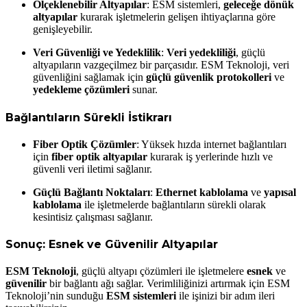
Ölçeklenebilir Altyapılar
: ESM sistemleri,
geleceğe dönük
altyapılar
kurarak işletmelerin gelişen ihtiyaçlarına göre
genişleyebilir.
Veri Güvenliği ve Yedeklilik
:
Veri yedekliliği
, güçlü
altyapıların vazgeçilmez bir parçasıdır. ESM Teknoloji, veri
güvenliğini sağlamak için
güçlü güvenlik protokolleri
ve
yedekleme çözümleri
sunar.
Bağlantıların Sürekli İstikrarı
Fiber Optik Çözümler
: Yüksek hızda internet bağlantıları
için
fiber optik altyapılar
kurarak iş yerlerinde hızlı ve
güvenli veri iletimi sağlanır.
Güçlü Bağlantı Noktaları
:
Ethernet kablolama
ve
yapısal
kablolama
ile işletmelerde bağlantıların sürekli olarak
kesintisiz çalışması sağlanır.
Sonuç: Esnek ve Güvenilir Altyapılar
ESM Teknoloji
, güçlü altyapı çözümleri ile işletmelere
esnek
ve
güvenilir
bir bağlantı ağı sağlar. Verimliliğinizi artırmak için ESM
Teknoloji’nin sunduğu
ESM sistemleri
ile işinizi bir adım ileri