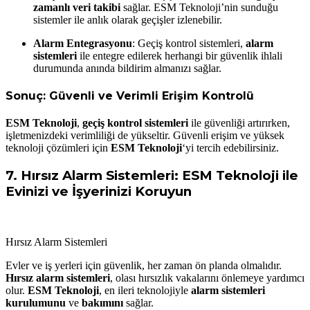
zamanlı veri takibi
sağlar. ESM Teknoloji’nin sunduğu
sistemler ile anlık olarak geçişler izlenebilir.
Alarm Entegrasyonu
: Geçiş kontrol sistemleri,
alarm
sistemleri
ile entegre edilerek herhangi bir güvenlik ihlali
durumunda anında bildirim almanızı sağlar.
Sonuç: Güvenli ve Verimli Erişim Kontrolü
ESM Teknoloji
,
geçiş kontrol sistemleri
ile güvenliği artırırken,
işletmenizdeki verimliliği de yükseltir. Güvenli erişim ve yüksek
teknoloji çözümleri için
ESM Teknoloji
‘yi tercih edebilirsiniz.
7.
Hırsız Alarm Sistemleri: ESM Teknoloji ile
Evinizi ve İşyerinizi Koruyun
Hırsız Alarm Sistemleri
Evler ve iş yerleri için güvenlik, her zaman ön planda olmalıdır.
Hırsız alarm sistemleri
, olası hırsızlık vakalarını önlemeye yardımcı
olur.
ESM Teknoloji
, en ileri teknolojiyle
alarm sistemleri
kurulumunu
ve
bakımını
sağlar.