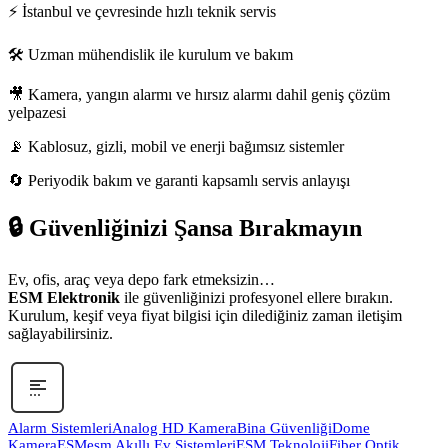
⚡ İstanbul ve çevresinde hızlı teknik servis
🛠 Uzman mühendislik ile kurulum ve bakım
🎥 Kamera, yangın alarmı ve hırsız alarmı dahil geniş çözüm
yelpazesi
📡 Kablosuz, gizli, mobil ve enerji bağımsız sistemler
🔄 Periyodik bakım ve garanti kapsamlı servis anlayışı
🔒 Güvenliğinizi Şansa Bırakmayın
Ev, ofis, araç veya depo fark etmeksizin…
ESM Elektronik
ile güvenliğinizi profesyonel ellere bırakın.
Kurulum, keşif veya fiyat bilgisi için dilediğiniz zaman iletişim
sağlayabilirsiniz.
Alarm Sistemleri
Analog HD Kamera
Bina Güvenliği
Dome
Kamera
ESM
esm Akıllı Ev Sistemleri
ESM Teknoloji
Fiber Optik