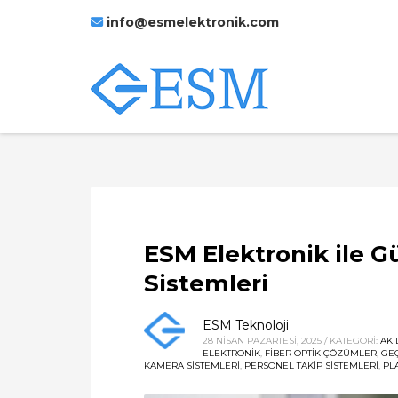
info@esmelektronik.com
ESM Elektronik ile G
Sistemleri
ESM Teknoloji
28 NISAN PAZARTESI, 2025
/
KATEGORİ:
AKI
ELEKTRONIK
,
FIBER OPTIK ÇÖZÜMLER
,
GEÇ
KAMERA SISTEMLERI
,
PERSONEL TAKIP SISTEMLERI
,
PL