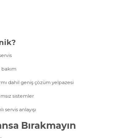
nik?
servis
e bakım
armı dahil geniş çözüm yelpazesi
ımsız sistemler
 servis anlayışı
ansa Bırakmayın