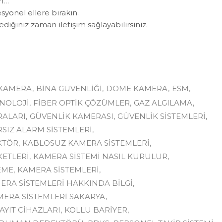
in…
esyonel ellere bırakın.
lediğiniz zaman iletişim sağlayabilirsiniz.
 KAMERA
BINA GÜVENLIĞI
DOME KAMERA
ESM
NOLOJI
FIBER OPTIK ÇÖZÜMLER
GAZ ALGILAMA
RALARI
GÜVENLIK KAMERASI
GÜVENLIK SISTEMLERI
RSIZ ALARM SISTEMLERI
EKTÖR
KABLOSUZ KAMERA SISTEMLERI
KETLERI
KAMERA SISTEMI NASIL KURULUR
EME
KAMERA SISTEMLERI
MERA SISTEMLERI HAKKINDA BILGI
MERA SISTEMLERI SAKARYA
AYIT CIHAZLARI
KOLLU BARIYER