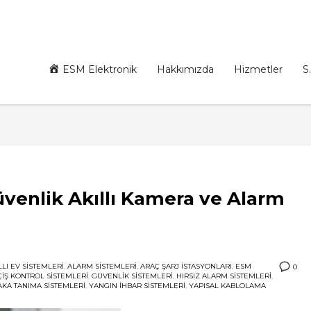
ESM Elektronik
Hakkımızda
Hizmetler
S.
üvenlik Akıllı Kamera ve Alarm
LLI EV SISTEMLERI
,
ALARM SISTEMLERI
,
ARAÇ ŞARJ İSTASYONLARI
,
ESM
0
IŞ KONTROL SISTEMLERI
,
GÜVENLIK SISTEMLERI
,
HIRSIZ ALARM SISTEMLERI
,
AKA TANIMA SISTEMLERI
,
YANGIN İHBAR SISTEMLERI
,
YAPISAL KABLOLAMA