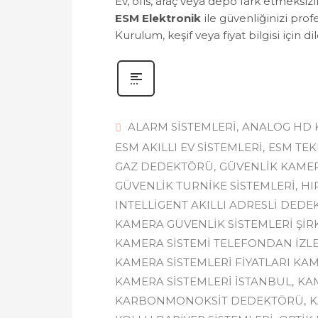
Ev, ofis, araç veya depo fark etmeksiz
ESM Elektronik
ile güvenliğinizi prof
Kurulum, keşif veya fiyat bilgisi için di
ALARM SISTEMLERI
ANALOG HD
ESM AKILLI EV SISTEMLERI
ESM TEK
GAZ DEDEKTÖRÜ
GÜVENLIK KAME
GÜVENLIK TURNIKE SISTEMLERI
HI
INTELLIGENT AKILLI ADRESLI DED
KAMERA GÜVENLIK SISTEMLERI ŞIR
KAMERA SISTEMI TELEFONDAN İZL
KAMERA SISTEMLERI FIYATLARI KA
KAMERA SISTEMLERI İSTANBUL
KA
KARBONMONOKSIT DEDEKTÖRÜ
K