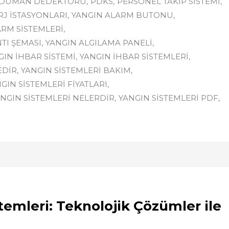
 DUMAN DEDEKTÖRÜ
PDKS
PERSONEL TAKIP SISTEMI
RJ İSTASYONLARI
YANGIN ALARM BUTONU
ARM SISTEMLERI
TI ŞEMASI
YANGIN ALGILAMA PANELI
GIN İHBAR SISTEMI
YANGIN İHBAR SISTEMLERI
EDIR
YANGIN SISTEMLERI BAKIM
GIN SISTEMLERI FIYATLARI
NGIN SISTEMLERI NELERDIR
YANGIN SISTEMLERI PDF
emleri: Teknolojik Çözümler ile